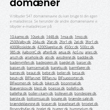
domæner
Vi tilbyder 547 domænenavne du kan bruge til din egen
e-mailadresse. Se herunder de andre domænenavne vi
tilbyder e-mailadresser på:
10-kamp.dk
,
10sek.dk
,
1448.dk
,
1mia.dk
,
1mio.dk
,
2500Valby.dk
,
264u.dk
,
2fat.dk
,
2for1.dk
,
2øl.dk
,
3for1.dk
,
4000Roskilde.dk
,
4200Slagelse.dk
,
450cc.dk
,
500cc.dk
,
985.dk
,
AalborgC.dk
,
after8.dk
,
agua.dk
,
ApS.nu
,
aries.dk
,
arsch.dk
,
arsehole.dk
,
atji.dk
,
avisdreng.dk
,
baddie.dk
,
badenymfen.dk
,
badepigen.dk
,
bagdel.dk
,
baiser.dk
,
bajsen.dk
,
bamsemail.dk
,
bangtju.dk
,
barmfager.dk
,
barrøv.dk
,
beaut.dk
,
bebe.dk
,
belier.dk
,
besa.dk
,
beuty.dk
,
BIFfan.net
,
BIFfan.nu
,
BIFsupporter.dk
,
BIFwomen.dk
,
biib.dk
,
bikers.dk
,
bisonmail.dk
,
Bjæverskov.dk
,
blest.dk
,
boesse.dk
,
bollefro.dk
,
bøllefrø.dk
,
boller-i-karry.dk
,
bolleven.dk
,
bondepige.dk
,
børste.dk
,
bottomsup.dk
,
bougie.dk
,
brænde-salg.dk
,
brændekløvning.dk
,
braser.dk
,
braveheart.dk
,
broelet.dk
,
Broendbyfan.dk
,
brølet.dk
,
bugger.dk
,
bummelum.dk
,