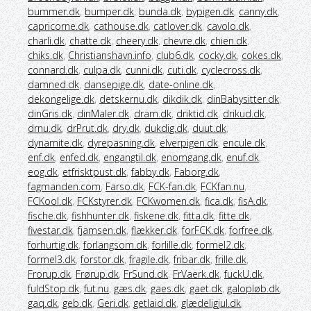
bummer.dk
,
bumper.dk
,
bunda.dk
,
bypigen.dk
,
canny.dk
,
capricorne.dk
,
cathouse.dk
,
catlover.dk
,
cavolo.dk
,
charli.dk
,
chatte.dk
,
cheery.dk
,
chevre.dk
,
chien.dk
,
chiks.dk
,
Christianshavn.info
,
club6.dk
,
cocky.dk
,
cokes.dk
,
connard.dk
,
culpa.dk
,
cunni.dk
,
cuti.dk
,
cyclecross.dk
,
damned.dk
,
dansepige.dk
,
date-online.dk
,
dekongelige.dk
,
detskernu.dk
,
dikdik.dk
,
dinBabysitter.dk
,
dinGris.dk
,
dinMaler.dk
,
dram.dk
,
driktid.dk
,
drikud.dk
,
drnu.dk
,
drPrut.dk
,
dry.dk
,
dukdig.dk
,
duut.dk
,
dynamite.dk
,
dyrepasning.dk
,
elverpigen.dk
,
encule.dk
,
enf.dk
,
enfed.dk
,
engangtil.dk
,
enomgang.dk
,
enuf.dk
,
eog.dk
,
etfrisktpust.dk
,
fabby.dk
,
Faborg.dk
,
fagmanden.com
,
Farso.dk
,
FCK-fan.dk
,
FCKfan.nu
,
FCKool.dk
,
FCKstyrer.dk
,
FCKwomen.dk
,
fica.dk
,
fisA.dk
,
fische.dk
,
fishhunter.dk
,
fiskene.dk
,
fitta.dk
,
fitte.dk
,
fivestar.dk
,
fjamsen.dk
,
flækker.dk
,
forFCK.dk
,
forfree.dk
,
forhurtig.dk
,
forlangsom.dk
,
forlille.dk
,
formel2.dk
,
formel3.dk
,
forstor.dk
,
fragile.dk
,
fribar.dk
,
frille.dk
,
Frorup.dk
,
Frørup.dk
,
FrSund.dk
,
FrVaerk.dk
,
fuckU.dk
,
fuldStop.dk
,
fut.nu
,
gæs.dk
,
gaes.dk
,
gaet.dk
,
galopløb.dk
,
gaq.dk
,
geb.dk
,
Geri.dk
,
getlaid.dk
,
glædeligjul.dk
,