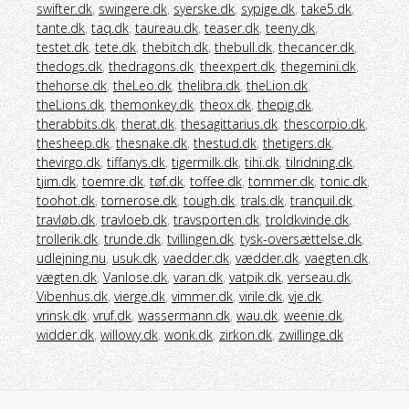
swifter.dk
,
swingere.dk
,
syerske.dk
,
sypige.dk
,
take5.dk
,
tante.dk
,
taq.dk
,
taureau.dk
,
teaser.dk
,
teeny.dk
,
testet.dk
,
tete.dk
,
thebitch.dk
,
thebull.dk
,
thecancer.dk
,
thedogs.dk
,
thedragons.dk
,
theexpert.dk
,
thegemini.dk
,
thehorse.dk
,
theLeo.dk
,
thelibra.dk
,
theLion.dk
,
theLions.dk
,
themonkey.dk
,
theox.dk
,
thepig.dk
,
therabbits.dk
,
therat.dk
,
thesagittarius.dk
,
thescorpio.dk
,
thesheep.dk
,
thesnake.dk
,
thestud.dk
,
thetigers.dk
,
thevirgo.dk
,
tiffanys.dk
,
tigermilk.dk
,
tihi.dk
,
tilridning.dk
,
tjim.dk
,
toemre.dk
,
tøf.dk
,
toffee.dk
,
tommer.dk
,
tonic.dk
,
toohot.dk
,
tornerose.dk
,
tough.dk
,
trals.dk
,
tranquil.dk
,
travløb.dk
,
travloeb.dk
,
travsporten.dk
,
troldkvinde.dk
,
trollerik.dk
,
trunde.dk
,
tvillingen.dk
,
tysk-oversættelse.dk
,
udlejning.nu
,
usuk.dk
,
vaedder.dk
,
vædder.dk
,
vaegten.dk
,
vægten.dk
,
Vanlose.dk
,
varan.dk
,
vatpik.dk
,
verseau.dk
,
Vibenhus.dk
,
vierge.dk
,
vimmer.dk
,
virile.dk
,
vje.dk
,
vrinsk.dk
,
vruf.dk
,
wassermann.dk
,
wau.dk
,
weenie.dk
,
widder.dk
,
willowy.dk
,
wonk.dk
,
zirkon.dk
,
zwillinge.dk