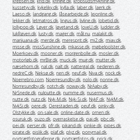
krebsen.dk
,
krid.dk
,
kringle.dk
,
kropsudsmykning.dk
,
kussetyv.dk
,
kykeliky.dk
,
kylla.dk
,
laber.dk
,
laerk.dk
,
Laeso.dk
,
landgang.dk
,
låsearbejde.dk
,
lejonline.dk
,
lekker.dk
,
letmatros.dk
,
lingus.dk
,
livline.dk
,
lobetid.dk
,
lollypop.dk
,
Løver.dk
,
løvetand.dk
,
loveU.dk
,
ludder.dk
,
lukRøven.dk
,
lusty.dk
,
mager.dk
,
mål.nu
,
malakit.dk
,
marijuana.dk
,
merde.dk
,
meresprit.dk
,
mi2.dk
,
miav.dk
,
misse.dk
,
missSunshine.dk
,
mkasse.dk
,
møbelpolster.dk
,
Moerkoev.dk
,
mooner.dk
,
morgenbolle.dk
,
mosler.dk
,
motorløb.dk
,
mrBig.dk
,
muck.dk
,
mug.dk
,
mutter.dk
,
næsehorn.dk
,
nal.dk
,
nalt.dk
,
nattergal.dk
,
nederen.dk
,
nedreC.dk
,
Neksø.dk
,
nen.dk
,
neuf.dk
,
Niva.dk
,
nock.dk
,
Noerrebro.com
,
Noerresundby.dk
,
nolo.dk
,
nonne.dk
,
Norresundby.dk
,
notch.dk
,
noway.dk
,
NrAaby.dk
,
NrSnede.dk
,
nulputte.dk
,
numme.dk
,
nusermus.dk
,
nutte.dk
,
nutz.dk
,
Nyk-M.dk
,
Nyk-Sj.dk
,
NykF.dk
,
NykM.dk
,
NykSj.dk
,
oere.dk
,
Oerestaden.dk
,
oeuf.dk
,
oinky.dk
,
Olstykke.dk
,
on-sale.dk
,
online-date.dk
,
ornen.dk
,
osuruk.dk
,
ouzo.dk
,
overraskelse.dk
,
pai.dk
,
pbc.dk
,
pei.dk
,
perser.dk
,
pfr.dk
,
pikand.dk
,
pinkie.dk
,
pipes.dk
,
pirate.dk
,
pislik.dk
,
plaf.dk
,
plyz.dk
,
ponymail.dk
,
portrætfotografering.dk
,
portrætfotos.dk
,
prick.dk
,