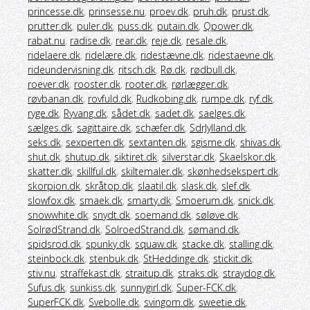
princesse.dk
,
prinsesse.nu
,
proev.dk
,
pruh.dk
,
prust.dk
,
prutter.dk
,
puler.dk
,
puss.dk
,
putain.dk
,
Qpower.dk
,
rabat.nu
,
radise.dk
,
rear.dk
,
reje.dk
,
resale.dk
,
ridelaere.dk
,
ridelære.dk
,
ridestævne.dk
,
ridestaevne.dk
,
rideundervisning.dk
,
ritsch.dk
,
Rø.dk
,
rødbull.dk
,
roever.dk
,
rooster.dk
,
rooter.dk
,
rørlægger.dk
,
røvbanan.dk
,
rovfuld.dk
,
Rudkobing.dk
,
rumpe.dk
,
ryf.dk
,
ryge.dk
,
Ryvang.dk
,
sådet.dk
,
sadet.dk
,
saelges.dk
,
sælges.dk
,
sagittaire.dk
,
schæfer.dk
,
SdrJylland.dk
,
seks.dk
,
sexperten.dk
,
sextanten.dk
,
sgisme.dk
,
shivas.dk
,
shut.dk
,
shutup.dk
,
siktiret.dk
,
silverstar.dk
,
Skaelskor.dk
,
skatter.dk
,
skillful.dk
,
skiltemaler.dk
,
skønhedsekspert.dk
,
skorpion.dk
,
skråtop.dk
,
slaatil.dk
,
slask.dk
,
slef.dk
,
slowfox.dk
,
smaek.dk
,
smarty.dk
,
Smoerum.dk
,
snick.dk
,
snowwhite.dk
,
snydt.dk
,
soemand.dk
,
søløve.dk
,
SolrødStrand.dk
,
SolroedStrand.dk
,
sømand.dk
,
spidsrod.dk
,
spunky.dk
,
squaw.dk
,
stacke.dk
,
stalling.dk
,
steinbock.dk
,
stenbuk.dk
,
StHeddinge.dk
,
stickit.dk
,
stiv.nu
,
straffekast.dk
,
straitup.dk
,
straks.dk
,
straydog.dk
,
Sufus.dk
,
sunkiss.dk
,
sunnygirl.dk
,
Super-FCK.dk
,
SuperFCK.dk
,
Svebolle.dk
,
svingom.dk
,
sweetie.dk
,