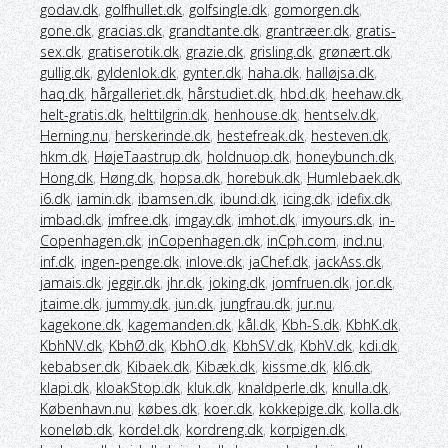
godav.dk
,
golfhullet.dk
,
golfsingle.dk
,
gomorgen.dk
,
gone.dk
,
gracias.dk
,
grandtante.dk
,
grantræer.dk
,
gratis-
sex.dk
,
gratiserotik.dk
,
grazie.dk
,
grisling.dk
,
grønært.dk
,
gullig.dk
,
gyldenlok.dk
,
gynter.dk
,
haha.dk
,
halløjsa.dk
,
haq.dk
,
hårgalleriet.dk
,
hårstudiet.dk
,
hbd.dk
,
heehaw.dk
,
helt-gratis.dk
,
helttilgrin.dk
,
henhouse.dk
,
hentselv.dk
,
Herning.nu
,
herskerinde.dk
,
hestefreak.dk
,
hesteven.dk
,
hkm.dk
,
HøjeTaastrup.dk
,
holdnuop.dk
,
honeybunch.dk
,
Hong.dk
,
Høng.dk
,
hopsa.dk
,
horebuk.dk
,
Humlebaek.dk
,
i6.dk
,
iamin.dk
,
ibamsen.dk
,
ibund.dk
,
icing.dk
,
idefix.dk
,
imbad.dk
,
imfree.dk
,
imgay.dk
,
imhot.dk
,
imyours.dk
,
in-
Copenhagen.dk
,
inCopenhagen.dk
,
inCph.com
,
ind.nu
,
inf.dk
,
ingen-penge.dk
,
inlove.dk
,
jaChef.dk
,
jackAss.dk
,
jamais.dk
,
jeggir.dk
,
jhr.dk
,
joking.dk
,
jomfruen.dk
,
jor.dk
,
jtaime.dk
,
jummy.dk
,
jun.dk
,
jungfrau.dk
,
jur.nu
,
kagekone.dk
,
kagemanden.dk
,
kål.dk
,
Kbh-S.dk
,
KbhK.dk
,
KbhNV.dk
,
KbhØ.dk
,
KbhO.dk
,
KbhSV.dk
,
KbhV.dk
,
kdi.dk
,
kebabser.dk
,
Kibaek.dk
,
Kibæk.dk
,
kissme.dk
,
kl6.dk
,
klapi.dk
,
kloakStop.dk
,
kluk.dk
,
knaldperle.dk
,
knulla.dk
,
København.nu
,
købes.dk
,
koer.dk
,
kokkepige.dk
,
kolla.dk
,
koneløb.dk
,
kordel.dk
,
kordreng.dk
,
korpigen.dk
,