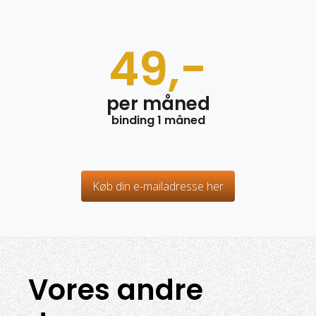
49,-
per måned
binding 1 måned
Køb din e-mailadresse her
Vores andre