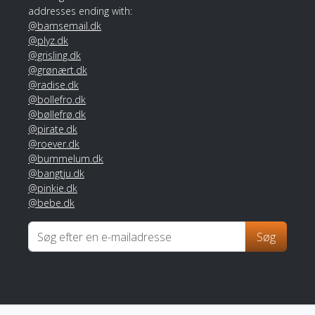
addresses ending with:
@bamsemail.dk
@plyz.dk
@grisling.dk
@grønært.dk
@radise.dk
@bollefro.dk
@bøllefrø.dk
@pirate.dk
@roever.dk
@bummelum.dk
@bangtju.dk
@pinkie.dk
@bebe.dk
Søg