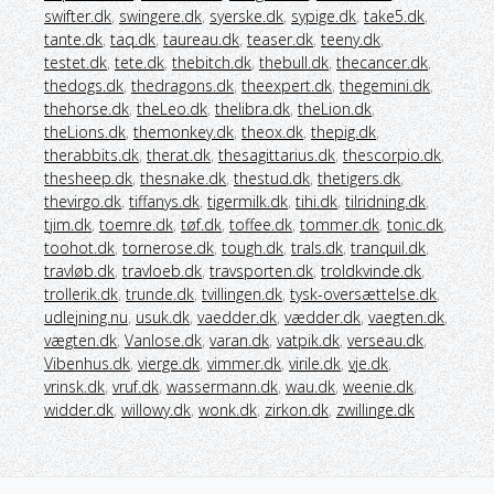
swifter.dk
,
swingere.dk
,
syerske.dk
,
sypige.dk
,
take5.dk
,
tante.dk
,
taq.dk
,
taureau.dk
,
teaser.dk
,
teeny.dk
,
testet.dk
,
tete.dk
,
thebitch.dk
,
thebull.dk
,
thecancer.dk
,
thedogs.dk
,
thedragons.dk
,
theexpert.dk
,
thegemini.dk
,
thehorse.dk
,
theLeo.dk
,
thelibra.dk
,
theLion.dk
,
theLions.dk
,
themonkey.dk
,
theox.dk
,
thepig.dk
,
therabbits.dk
,
therat.dk
,
thesagittarius.dk
,
thescorpio.dk
,
thesheep.dk
,
thesnake.dk
,
thestud.dk
,
thetigers.dk
,
thevirgo.dk
,
tiffanys.dk
,
tigermilk.dk
,
tihi.dk
,
tilridning.dk
,
tjim.dk
,
toemre.dk
,
tøf.dk
,
toffee.dk
,
tommer.dk
,
tonic.dk
,
toohot.dk
,
tornerose.dk
,
tough.dk
,
trals.dk
,
tranquil.dk
,
travløb.dk
,
travloeb.dk
,
travsporten.dk
,
troldkvinde.dk
,
trollerik.dk
,
trunde.dk
,
tvillingen.dk
,
tysk-oversættelse.dk
,
udlejning.nu
,
usuk.dk
,
vaedder.dk
,
vædder.dk
,
vaegten.dk
,
vægten.dk
,
Vanlose.dk
,
varan.dk
,
vatpik.dk
,
verseau.dk
,
Vibenhus.dk
,
vierge.dk
,
vimmer.dk
,
virile.dk
,
vje.dk
,
vrinsk.dk
,
vruf.dk
,
wassermann.dk
,
wau.dk
,
weenie.dk
,
widder.dk
,
willowy.dk
,
wonk.dk
,
zirkon.dk
,
zwillinge.dk