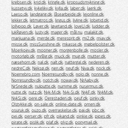
krebsen.dk
,
krid.dk
,
kringle.dk
,
kropsudsmykning.dk
,
kussetyv.dk
,
kykeliky.dk
,
kylla.dk
,
laber.dk
,
laerk.dk
,
Laeso.dk
,
landgang.dk
,
låsearbejde.dk
,
lejonline.dk
,
lekker.dk
,
letmatros.dk
,
lingus.dk
,
livline.dk
,
lobetid.dk
,
lollypop.dk
,
Løver.dk
,
løvetand.dk
,
loveU.dk
,
ludder.dk
,
lukRøven.dk
,
lusty.dk
,
mager.dk
,
mål.nu
,
malakit.dk
,
marijuana.dk
,
merde.dk
,
meresprit.dk
,
mi2.dk
,
miav.dk
,
misse.dk
,
missSunshine.dk
,
mkasse.dk
,
møbelpolster.dk
,
Moerkoev.dk
,
mooner.dk
,
morgenbolle.dk
,
mosler.dk
,
motorløb.dk
,
mrBig.dk
,
muck.dk
,
mug.dk
,
mutter.dk
,
næsehorn.dk
,
nal.dk
,
nalt.dk
,
nattergal.dk
,
nederen.dk
,
nedreC.dk
,
Neksø.dk
,
nen.dk
,
neuf.dk
,
Niva.dk
,
nock.dk
,
Noerrebro.com
,
Noerresundby.dk
,
nolo.dk
,
nonne.dk
,
Norresundby.dk
,
notch.dk
,
noway.dk
,
NrAaby.dk
,
NrSnede.dk
,
nulputte.dk
,
numme.dk
,
nusermus.dk
,
nutte.dk
,
nutz.dk
,
Nyk-M.dk
,
Nyk-Sj.dk
,
NykF.dk
,
NykM.dk
,
NykSj.dk
,
oere.dk
,
Oerestaden.dk
,
oeuf.dk
,
oinky.dk
,
Olstykke.dk
,
on-sale.dk
,
online-date.dk
,
ornen.dk
,
osuruk.dk
,
ouzo.dk
,
overraskelse.dk
,
pai.dk
,
pbc.dk
,
pei.dk
,
perser.dk
,
pfr.dk
,
pikand.dk
,
pinkie.dk
,
pipes.dk
,
pirate.dk
,
pislik.dk
,
plaf.dk
,
plyz.dk
,
ponymail.dk
,