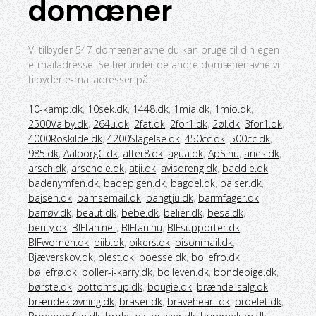
domæner
Vi tilbyder 547 domænenavne du kan bruge til din egen
e-mailadresse. Se herunder de andre domænenavne vi
tilbyder e-mailadresser på:
10-kamp.dk
,
10sek.dk
,
1448.dk
,
1mia.dk
,
1mio.dk
,
2500Valby.dk
,
264u.dk
,
2fat.dk
,
2for1.dk
,
2øl.dk
,
3for1.dk
,
4000Roskilde.dk
,
4200Slagelse.dk
,
450cc.dk
,
500cc.dk
,
985.dk
,
AalborgC.dk
,
after8.dk
,
agua.dk
,
ApS.nu
,
aries.dk
,
arsch.dk
,
arsehole.dk
,
atji.dk
,
avisdreng.dk
,
baddie.dk
,
badenymfen.dk
,
badepigen.dk
,
bagdel.dk
,
baiser.dk
,
bajsen.dk
,
bamsemail.dk
,
bangtju.dk
,
barmfager.dk
,
barrøv.dk
,
beaut.dk
,
bebe.dk
,
belier.dk
,
besa.dk
,
beuty.dk
,
BIFfan.net
,
BIFfan.nu
,
BIFsupporter.dk
,
BIFwomen.dk
,
biib.dk
,
bikers.dk
,
bisonmail.dk
,
Bjæverskov.dk
,
blest.dk
,
boesse.dk
,
bollefro.dk
,
bøllefrø.dk
,
boller-i-karry.dk
,
bolleven.dk
,
bondepige.dk
,
børste.dk
,
bottomsup.dk
,
bougie.dk
,
brænde-salg.dk
,
brændekløvning.dk
,
braser.dk
,
braveheart.dk
,
broelet.dk
,