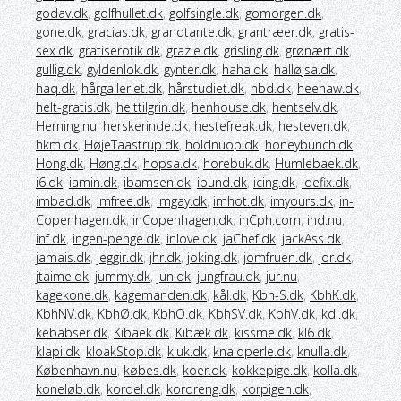
godav.dk
,
golfhullet.dk
,
golfsingle.dk
,
gomorgen.dk
,
gone.dk
,
gracias.dk
,
grandtante.dk
,
grantræer.dk
,
gratis-
sex.dk
,
gratiserotik.dk
,
grazie.dk
,
grisling.dk
,
grønært.dk
,
gullig.dk
,
gyldenlok.dk
,
gynter.dk
,
haha.dk
,
halløjsa.dk
,
haq.dk
,
hårgalleriet.dk
,
hårstudiet.dk
,
hbd.dk
,
heehaw.dk
,
helt-gratis.dk
,
helttilgrin.dk
,
henhouse.dk
,
hentselv.dk
,
Herning.nu
,
herskerinde.dk
,
hestefreak.dk
,
hesteven.dk
,
hkm.dk
,
HøjeTaastrup.dk
,
holdnuop.dk
,
honeybunch.dk
,
Hong.dk
,
Høng.dk
,
hopsa.dk
,
horebuk.dk
,
Humlebaek.dk
,
i6.dk
,
iamin.dk
,
ibamsen.dk
,
ibund.dk
,
icing.dk
,
idefix.dk
,
imbad.dk
,
imfree.dk
,
imgay.dk
,
imhot.dk
,
imyours.dk
,
in-
Copenhagen.dk
,
inCopenhagen.dk
,
inCph.com
,
ind.nu
,
inf.dk
,
ingen-penge.dk
,
inlove.dk
,
jaChef.dk
,
jackAss.dk
,
jamais.dk
,
jeggir.dk
,
jhr.dk
,
joking.dk
,
jomfruen.dk
,
jor.dk
,
jtaime.dk
,
jummy.dk
,
jun.dk
,
jungfrau.dk
,
jur.nu
,
kagekone.dk
,
kagemanden.dk
,
kål.dk
,
Kbh-S.dk
,
KbhK.dk
,
KbhNV.dk
,
KbhØ.dk
,
KbhO.dk
,
KbhSV.dk
,
KbhV.dk
,
kdi.dk
,
kebabser.dk
,
Kibaek.dk
,
Kibæk.dk
,
kissme.dk
,
kl6.dk
,
klapi.dk
,
kloakStop.dk
,
kluk.dk
,
knaldperle.dk
,
knulla.dk
,
København.nu
,
købes.dk
,
koer.dk
,
kokkepige.dk
,
kolla.dk
,
koneløb.dk
,
kordel.dk
,
kordreng.dk
,
korpigen.dk
,