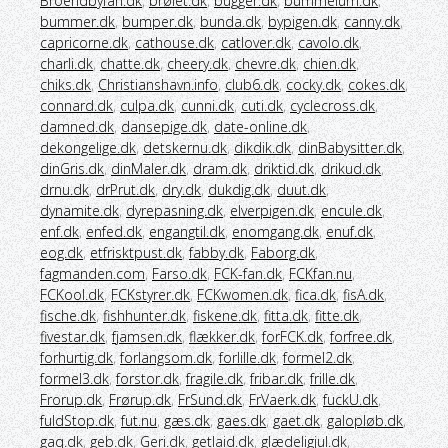
Broendbyfan.dk
,
brølet.dk
,
bugger.dk
,
bummelum.dk
,
bummer.dk
,
bumper.dk
,
bunda.dk
,
bypigen.dk
,
canny.dk
,
capricorne.dk
,
cathouse.dk
,
catlover.dk
,
cavolo.dk
,
charli.dk
,
chatte.dk
,
cheery.dk
,
chevre.dk
,
chien.dk
,
chiks.dk
,
Christianshavn.info
,
club6.dk
,
cocky.dk
,
cokes.dk
,
connard.dk
,
culpa.dk
,
cunni.dk
,
cuti.dk
,
cyclecross.dk
,
damned.dk
,
dansepige.dk
,
date-online.dk
,
dekongelige.dk
,
detskernu.dk
,
dikdik.dk
,
dinBabysitter.dk
,
dinGris.dk
,
dinMaler.dk
,
dram.dk
,
driktid.dk
,
drikud.dk
,
drnu.dk
,
drPrut.dk
,
dry.dk
,
dukdig.dk
,
duut.dk
,
dynamite.dk
,
dyrepasning.dk
,
elverpigen.dk
,
encule.dk
,
enf.dk
,
enfed.dk
,
engangtil.dk
,
enomgang.dk
,
enuf.dk
,
eog.dk
,
etfrisktpust.dk
,
fabby.dk
,
Faborg.dk
,
fagmanden.com
,
Farso.dk
,
FCK-fan.dk
,
FCKfan.nu
,
FCKool.dk
,
FCKstyrer.dk
,
FCKwomen.dk
,
fica.dk
,
fisA.dk
,
fische.dk
,
fishhunter.dk
,
fiskene.dk
,
fitta.dk
,
fitte.dk
,
fivestar.dk
,
fjamsen.dk
,
flækker.dk
,
forFCK.dk
,
forfree.dk
,
forhurtig.dk
,
forlangsom.dk
,
forlille.dk
,
formel2.dk
,
formel3.dk
,
forstor.dk
,
fragile.dk
,
fribar.dk
,
frille.dk
,
Frorup.dk
,
Frørup.dk
,
FrSund.dk
,
FrVaerk.dk
,
fuckU.dk
,
fuldStop.dk
,
fut.nu
,
gæs.dk
,
gaes.dk
,
gaet.dk
,
galopløb.dk
,
gaq.dk
,
geb.dk
,
Geri.dk
,
getlaid.dk
,
glædeligjul.dk
,