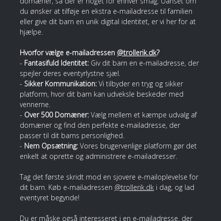
domæner, så der er noget for enhver smag. Uanset om
du ønsker at tilføje en ekstra e-mailadresse til familien
eller give dit barn en unik digital identitet, er vi her for at
hjælpe.
Hvorfor vælge e-mailadressen
@trollerik.dk
?
-
Fantasifuld Identitet:
Giv dit barn en e-mailadresse, der
spejler deres eventyrlystne sjæl.
-
Sikker Kommunikation:
Vi tilbyder en tryg og sikker
platform, hvor dit barn kan udveksle beskeder med
vennerne.
-
Over 500 Domæner:
Vælg mellem et kæmpe udvalg af
domæner og find den perfekte e-mailadresse, der
passer til dit barns personlighed.
-
Nem Opsætning:
Vores brugervenlige platform gør det
enkelt at oprette og administrere e-mailadresser.
Tag det første skridt mod en sjovere e-mailoplevelse for
dit barn. Køb e-mailadressen
@trollerik.dk
i dag, og lad
eventyret begynde!
Du er måske også interesseret i en e-mailadresse, der