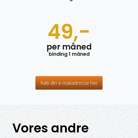
49,-
per måned
binding 1 måned
Køb din e-mailadresse her
Vores andre