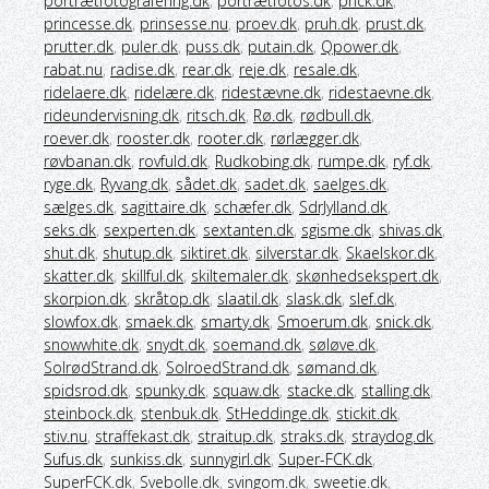
portrætfotografering.dk
,
portrætfotos.dk
,
prick.dk
,
princesse.dk
,
prinsesse.nu
,
proev.dk
,
pruh.dk
,
prust.dk
,
prutter.dk
,
puler.dk
,
puss.dk
,
putain.dk
,
Qpower.dk
,
rabat.nu
,
radise.dk
,
rear.dk
,
reje.dk
,
resale.dk
,
ridelaere.dk
,
ridelære.dk
,
ridestævne.dk
,
ridestaevne.dk
,
rideundervisning.dk
,
ritsch.dk
,
Rø.dk
,
rødbull.dk
,
roever.dk
,
rooster.dk
,
rooter.dk
,
rørlægger.dk
,
røvbanan.dk
,
rovfuld.dk
,
Rudkobing.dk
,
rumpe.dk
,
ryf.dk
,
ryge.dk
,
Ryvang.dk
,
sådet.dk
,
sadet.dk
,
saelges.dk
,
sælges.dk
,
sagittaire.dk
,
schæfer.dk
,
SdrJylland.dk
,
seks.dk
,
sexperten.dk
,
sextanten.dk
,
sgisme.dk
,
shivas.dk
,
shut.dk
,
shutup.dk
,
siktiret.dk
,
silverstar.dk
,
Skaelskor.dk
,
skatter.dk
,
skillful.dk
,
skiltemaler.dk
,
skønhedsekspert.dk
,
skorpion.dk
,
skråtop.dk
,
slaatil.dk
,
slask.dk
,
slef.dk
,
slowfox.dk
,
smaek.dk
,
smarty.dk
,
Smoerum.dk
,
snick.dk
,
snowwhite.dk
,
snydt.dk
,
soemand.dk
,
søløve.dk
,
SolrødStrand.dk
,
SolroedStrand.dk
,
sømand.dk
,
spidsrod.dk
,
spunky.dk
,
squaw.dk
,
stacke.dk
,
stalling.dk
,
steinbock.dk
,
stenbuk.dk
,
StHeddinge.dk
,
stickit.dk
,
stiv.nu
,
straffekast.dk
,
straitup.dk
,
straks.dk
,
straydog.dk
,
Sufus.dk
,
sunkiss.dk
,
sunnygirl.dk
,
Super-FCK.dk
,
SuperFCK.dk
,
Svebolle.dk
,
svingom.dk
,
sweetie.dk
,