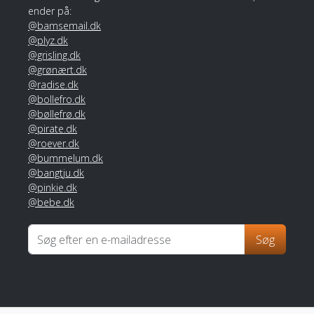
ender på:
@bamsemail.dk
@plyz.dk
@grisling.dk
@grønært.dk
@radise.dk
@bollefro.dk
@bøllefrø.dk
@pirate.dk
@roever.dk
@bummelum.dk
@bangtju.dk
@pinkie.dk
@bebe.dk
Søg